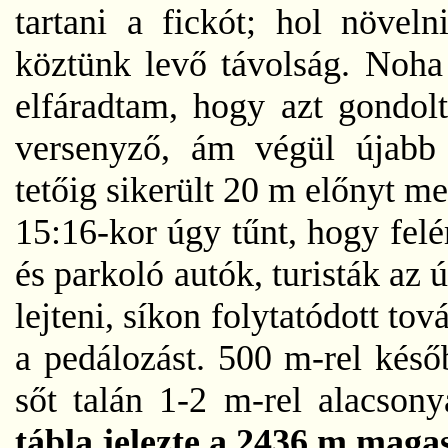
tartani a fickót; hol növel
köztünk levő távolság. Noha 
elfáradtam, hogy azt gondol
versenyző, ám végül újabb 
tetőig sikerült 20 m előnyt m
15:16-kor úgy tűnt, hogy fel
és parkoló autók, turisták az
lejteni, síkon folytatódott to
a pedálozást. 500 m-rel kés
sőt talán 1-2 m-rel alacsony
tábla jelezte a 2436 m magas