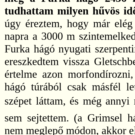
tudhattam milyen hűvös id
úgy éreztem, hogy már elég
napra a 3000 m szintemelkedé
Furka hágó nyugati szerpenti
ereszkedtem vissza Gletschbe
értelme azon morfondírozni
hágó túrából csak másfél l
szépet láttam, és még annyi 
sem sejtettem. (a Grimsel h
nem meglepő módon, akkor el i