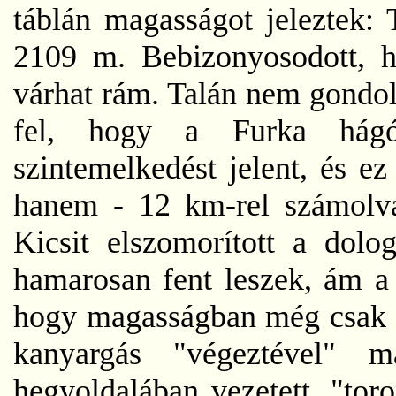
táblán magasságot jeleztek: 
2109 m. Bebizonyosodott,
várhat rám. Talán nem gondo
fel, hogy a Furka hág
szintemelkedést jelent, és e
hanem - 12 km-rel számolva 
Kicsit elszomorított a dol
hamarosan fent leszek, ám a 
hogy magasságban még csak az
kanyargás "végeztével" 
hegyoldalában vezetett, "tor