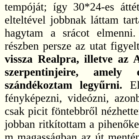
tempóját; így 30*24-es áttét
elteltével jobbnak láttam tar
hagytam a srácot elmenni.
részben persze az utat figy
vissza Realpra, illetve az
szerpentinjeire, amely
szándékoztam legyűrni.
E
fényképezni, videózni, azon
csak picit föntebbről nézhet
jobban ritkítottam a pihenők
m magasságban az út mentén,