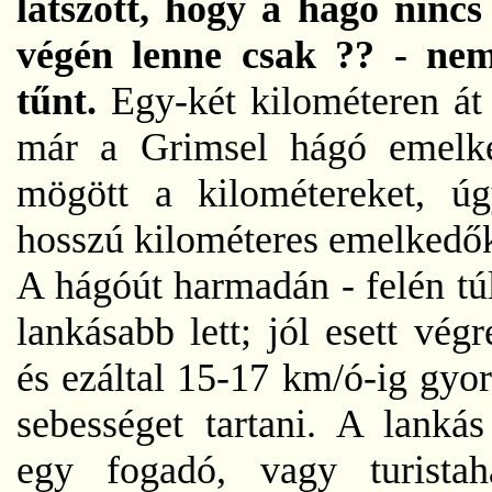
látszott, hogy a hágó nincs
végén lenne csak ?? - nem
tűnt.
Egy-két kilométeren á
már a Grimsel hágó emel
mögött a kilométereket, úg
hosszú kilométeres emelkedők
A hágóút harmadán - felén túl
lankásabb lett; jól esett végr
és ezáltal 15-17 km/ó-ig gyor
sebességet tartani. A lanká
egy fogadó, vagy turistah