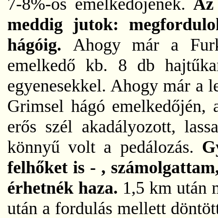
7-8%-os emelkedőjének.
Az 
meddig jutok: megfordulo
hágóig.
Ahogy már a Furk
emelkedő kb. 8 db hajtűka
egyenesekkel. Ahogy már a lej
Grimsel hágó emelkedőjén, 
erős szél akadályozott, las
könnyű volt a pedálozás.
G
felhőket is - , számolgatta
érhetnék haza.
1,5 km után 
után a fordulás mellett döntö