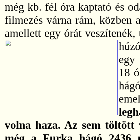
még kb. fél óra kaptató és o
filmezés várna rám, közben a
amellett egy órát veszítenék,
húzó
egy 
18 ó
hág
eme
leg
volna haza. Az sem töltött 
még a Furka hágó 2436 m