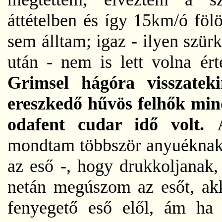
áttételben és így 15km/ó föl
sem álltam; igaz - ilyen szür
után - nem is lett volna é
Grimsel hágóra visszateki
ereszkedő hűvös felhők min
odafent cudar idő volt.
mondtam többször anyuéknak -
az eső -, hogy drukkoljanak
netán megúszom az esőt, ak
fenyegető eső elől, ám ha 