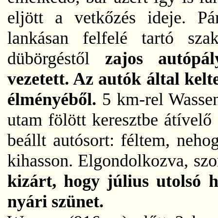
eljött a vetkőzés ideje. P
lankásan felfelé tartó sz
dübörgéstől
zajos autóp
vezetett. Az autók által kelt
élményéből.
5 km-rel Wassen
utam fölött keresztbe átívelő
beállt autósort: féltem, neh
kihasson. Elgondolkozva, sz
kizárt, hogy július utolsó 
nyári szünet.