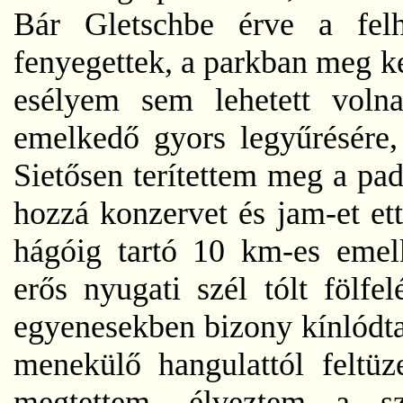
Bár Gletschbe érve a fe
fenyegettek, a parkban meg ke
esélyem sem lehetett voln
emelkedő gyors legyűrésére, 
Sietősen terítettem meg a pad
hozzá konzervet és jam-et et
hágóig tartó 10 km-es emel
erős nyugati szél tólt fölfe
egyenesekben bizony kínlódtam
menekülő hangulattól feltüz
megtettem, élveztem a sz