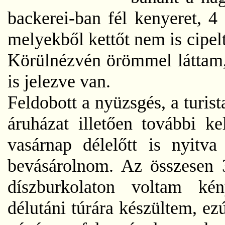
backerei-ban fél kenyeret, 4
melyekből kettőt nem is cipe
Körülnézvén örömmel láttam,
is jelezve van.
Feldobott a nyüzsgés, a turis
áruházat illetően további k
vasárnap délelőtt is nyitva
bevásárolnom. Az összesen 
díszburkolaton voltam kén
délutáni túrára készültem, ez