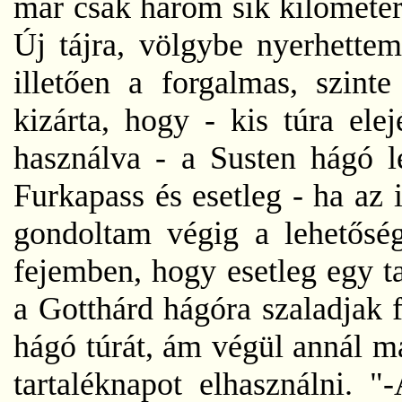
már csak három sík kilométer
Új tájra, völgybe nyerhettem
illetően a forgalmas, szint
kizárta, hogy - kis túra ele
használva - a Susten hágó l
Furkapass és esetleg - ha az 
gondoltam végig a lehetősé
fejemben, hogy esetleg egy ta
a Gotthárd hágóra szaladjak
hágó túrát, ám végül annál m
tartaléknapot elhasználni. 