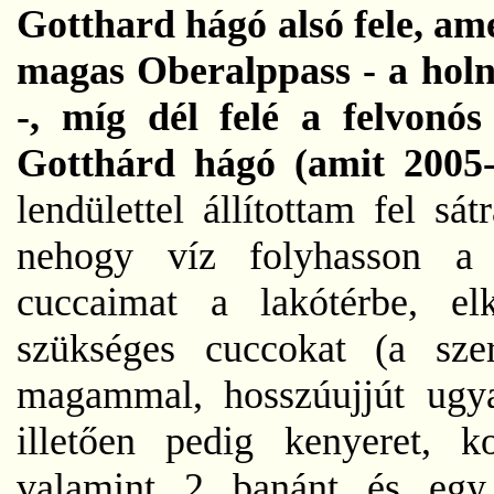
Gotthard hágó alsó fele, ame
magas Oberalppass - a hol
-, míg dél felé a felvon
Gotthárd hágó (amit 2005-
lendülettel állítottam fel s
nehogy víz folyhasson a 
cuccaimat a lakótérbe, el
szükséges cuccokat (a sze
magammal, hosszúujjút ugya
illetően pedig kenyeret, k
valamint 2 banánt és egy 