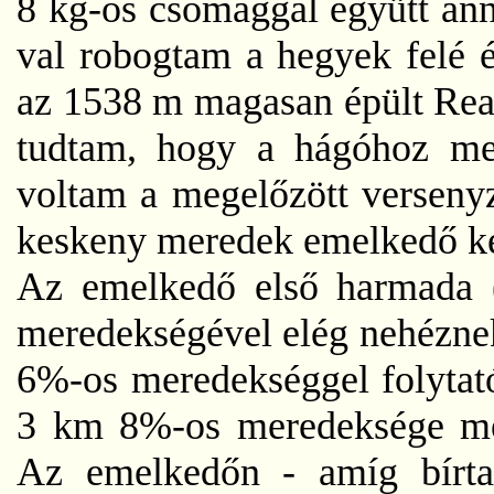
8 kg-os csomaggal együtt ann
val robogtam a hegyek felé é
az 1538 m magasan épült Real
tudtam, hogy a hágóhoz mel
voltam a megelőzött verseny
keskeny meredek emelkedő ke
Az emelkedő első harmada 
meredekségével elég nehéznek
6%-os meredekséggel folytató
3 km 8%-os meredeksége megi
Az emelkedőn - amíg bírta