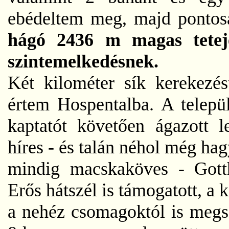
ebédeltem meg, majd ponto
hágó 2436 m magas tete
szintemelkedésnek.
Két kilométer sík kerekezés
értem Hospentalba. A telepü
kaptatót követően ágazott l
híres - és talán néhol még h
mindig macskaköves - Gott
Erős hátszél is támogatott, a
a nehéz csomagoktól is megs