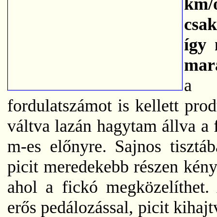
km/ó
csa
így
mar
a 
fordulatszámot is kellett pr
váltva lazán hagytam állva a
m-es előnyre. Sajnos tisztá
picit meredekebb részen kény
ahol a fickó megközelíthet.
erős pedálozással, picit kih