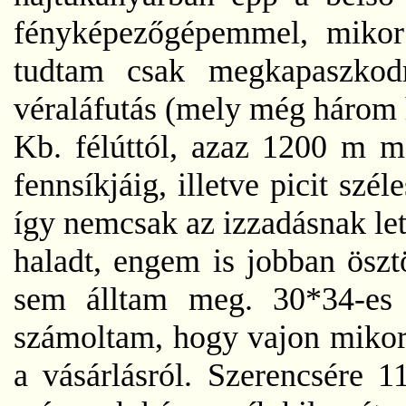
fényképezőgépemmel, mikor 
tudtam csak megkapaszkodn
véraláfutás (mely még három h
Kb. félúttól, azaz 1200 m m
fennsíkjáig, illetve picit szé
így nemcsak az izzadásnak let
haladt, engem is jobban öszt
sem álltam meg. 30*34-es á
számoltam, hogy vajon mikorr
a vásárlásról. Szerencsére 1