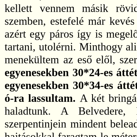
kellett vennem másik rövi
szemben, estefelé már kevés
azért egy páros így is megel
tartani, utolérni. Minthogy a
menekültem az eső elől, szer
egyenesekben 30*24-es áttét
egyenesekben 30*34-es átté
ó-ra lassultam.
A két bringás
haladtunk. A Belvedere, 
szerpentinjein mindent belea
hajtásokkal faragtam le méte