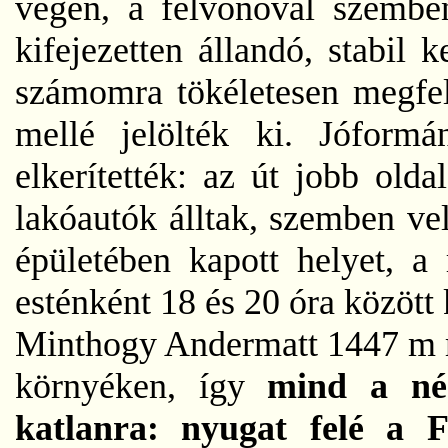
végén, a felvonóval szemb
kifejezetten állandó, stabil 
számomra tökéletesen megfel
mellé jelölték ki. Jóform
elkerítették: az út jobb olda
lakóautók álltak, szemben ve
épületében kapott helyet, a 
esténként 18 és 20 óra között k
Minthogy Andermatt 1447 m m
környéken, így
mind a nég
katlanra: nyugat felé a 