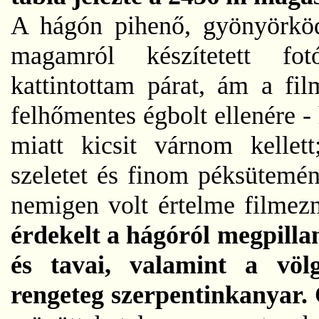
A hágón pihenő, gyönyörköd
magamról készítetett f
kattintottam párat, ám a fil
felhőmentes égbolt ellenére -
miatt kicsit várnom kellet
szeletet és finom péksütemén
nemigen volt értelme filme
érdekelt a hágóról megpilla
és tavai, valamint a völ
rengeteg szerpentinkanyar.