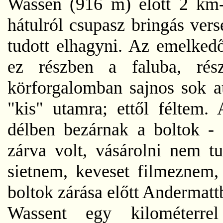
Wassen (916 m) előtt 2 km-
hátulról csupasz bringás ver
tudott elhagyni. Az emelkedő
ez részben a faluba, rés
körforgalomban sajnos sok au
"kis" utamra; ettől féltem.
délben bezárnak a boltok - 
zárva volt, vásárolni nem tu
sietnem, keveset filmeznem,
boltok zárása előtt Andermatt
Wassent egy kilométerrel