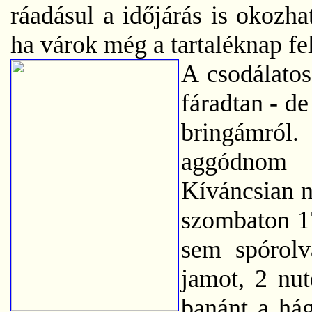
ráadásul a időjárás is okozha
ha várok még a tartaléknap fe
A csodálato
fáradtan - d
bringámról.
aggódnom a
Kíváncsian n
szombaton 1
sem spórolv
jamot, 2 nut
banánt a hág