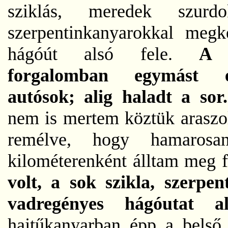
sziklás, meredek szurdok
szerpentinkanyarokkal megk
hágóút alsó fele.
A 
forgalomban egymást 
autósok; alig haladt a so
nem is mertem köztük araszol
remélve, hogy hamaros
kilométerenként álltam meg f
volt, a sok szikla, szerpen
vadregényes hágóutat a
hajtűkanyarban épp a belső