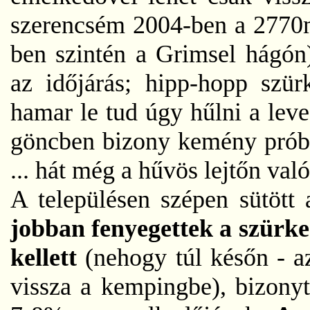
szerencsém 2004-ben a 2770m
ben szintén a Grimsel hágó
az időjárás; hipp-hopp szür
hamar le tud úgy hűlni a lev
göncben bizony kemény próba
... hát még a hűvös lejtőn való
A településen szépen sütöt
jobban fenyegettek a szürke 
kellett
(nehogy túl későn - az
vissza a kempingbe), bizony