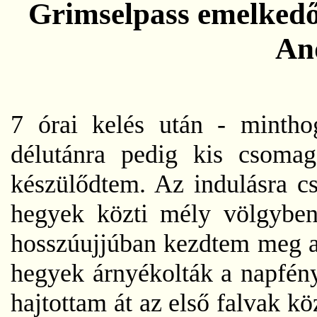
Grimselpass emelkedőj
An
7 órai kelés után - mintho
délutánra pedig kis csomag
készülődtem. Az indulásra cs
hegyek közti mély völgyben
hosszúujjúban kezdtem meg a
hegyek árnyékolták a napfény
hajtottam át az első falvak kö