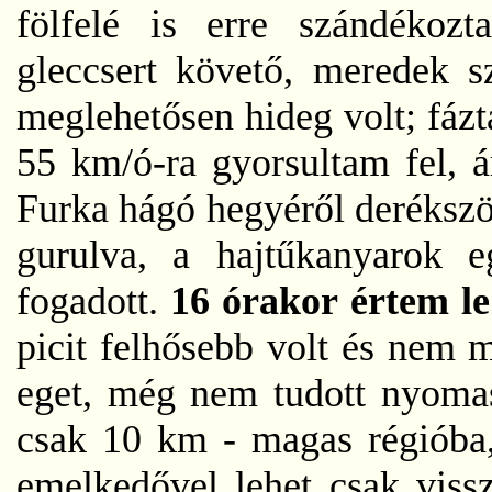
fölfelé is erre szándékoz
gleccsert követő, meredek s
meglehetősen hideg volt; fáz
55 km/ó-ra gyorsultam fel, 
Furka hágó hegyéről derékszö
gurulva, a hajtűkanyarok e
fogadott.
16 órakor értem l
picit felhősebb volt és nem 
eget, még nem tudott nyomas
csak 10 km - magas régióba,
emelkedővel lehet csak vissz