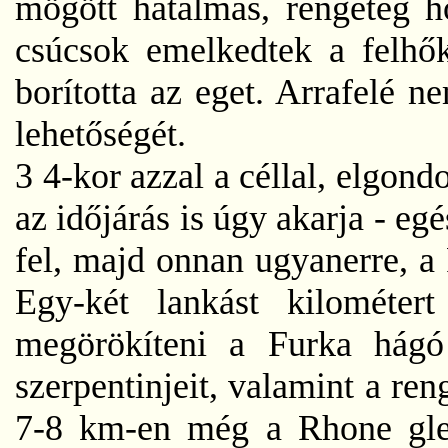
mögött hatalmas, rengeteg 
csúcsok emelkedtek a felhők
borította az eget. Arrafelé n
lehetőségét.
3 4-kor azzal a céllal, elgond
az időjárás is úgy akarja - e
fel, majd onnan ugyanerre, a
Egy-két lankást kilométe
megörökíteni a Furka hágó
szerpentinjeit, valamint a re
7-8 km-en még a Rhone glec