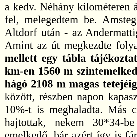
a kedv. Néhány kilométeren á
fel, melegedtem be. Amsteg
Altdorf után - az Andermatti
Amint az út megkezdte foly
mellett egy tábla tájékozta
km-en 1560 m szintemelkedé
hágó 2108 m magas tetejéi
között, részben napon kapasz
10%-t is meghaladta. Más cs
hajtottak, nekem 30*34-b
emelkedő, bár azért így is f