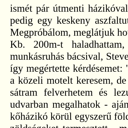
ismét pár útmenti házikóval
pedig egy keskeny aszfaltut
Megpróbálom, meglátjuk hova
Kb. 200m-t haladhattam
munkásruhás bácsival, Steve-
így megértette kérdésemet:
a közeli motelt keresem, d
sátram felverhetem és le
udvarban megalhatok - aján
kőházikó körül egyszerű föld