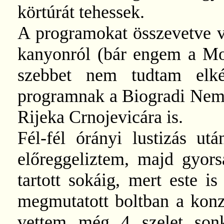
körtúrát tehessek.
A programokat összevetve v
kanyonról (bár engem a Mor
szebbet nem tudtam elké
programnak a Biogradi Nemz
Rijeka Crnojevicára is.
Fél-fél órányi lustizás ut
előreggeliztem, majd gyor
tartott sokáig, mert este is
megmutatott boltban a konz
vettem még 4 szelet sonk