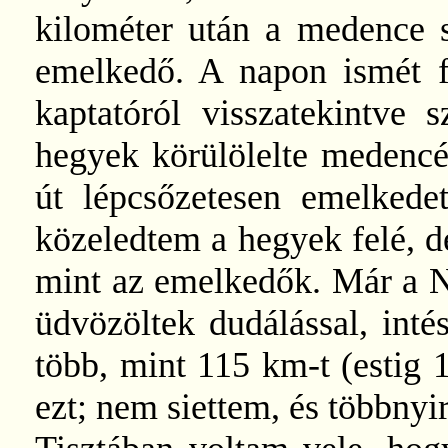
kilométer után a medence s
emelkedő. A napon ismét f
kaptatóról visszatekintve 
hegyek körülölelte medencér
út lépcsőzetesen emelkede
közeledtem a hegyek felé, d
mint az emelkedők. Már a N
üdvözöltek dudálással, int
több, mint 115 km-t (estig 
ezt; nem siettem, és többnyi