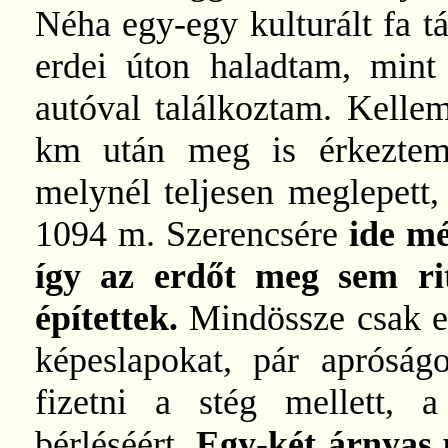
Néha egy-egy kulturált fa tá
erdei úton haladtam, mint
autóval találkoztam. Kelle
km után meg is érkezt
melynél teljesen meglepett,
1094 m. Szerencsére
ide mé
így az erdőt meg sem rit
építettek.
Mindössze csak eg
képeslapokat, pár apróságot
fizetni a stég mellett, 
bérléséért.
Egy-két árnyas 