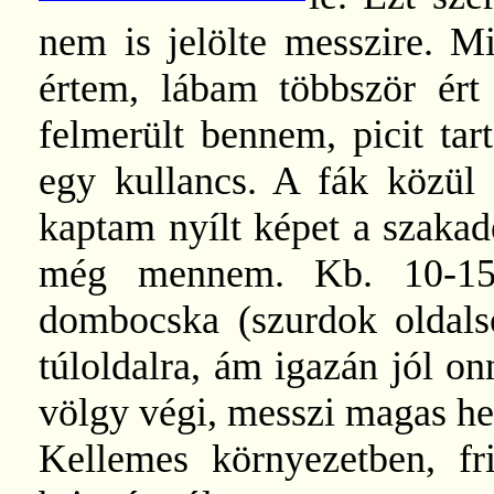
nem is jelölte messzire. M
értem, lábam többször ért
felmerült bennem, picit tar
egy kullancs. A fák közül h
kaptam nyílt képet a szakadé
még mennem. Kb. 10-15 
dombocska (szurdok oldals
túloldalra, ám igazán jól o
völgy végi, messzi magas heg
Kellemes környezetben, fri