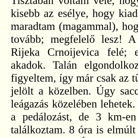
Tisztában voltam vele, hog
kisebb az esélye, hogy kiad
maradtam (magammal), hogy
tovább; megfelelő lesz! A 
Rijeka Crnoijevica felé; 
akadok. Talán elgondolko
figyeltem, így már csak az t
jelölt a közelben. Úgy sac
leágazás közelében lehetek
a pedálozást, de 3 km-en
találkoztam. 8 óra is elmúl