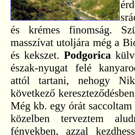
érd
srá
és krémes finomság. Sz
masszívat utoljára még a Bio
és kekszet.
Podgorica
külv
észak-nyugat felé kanyaro
attól tartani, nehogy Nik
következő kereszteződésben 
Még kb. egy órát saccoltam 
közelben terveztem alu
fényekben, azzal kezdhe