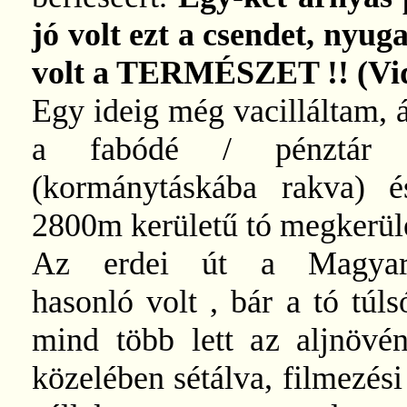
jó volt ezt a csendet, nyug
volt a TERMÉSZET !! (Vide
Egy ideig még vacilláltam, 
a fabódé / pénztár el
(kormánytáskába rakva) 
2800m kerületű tó megkerül
Az erdei út a Magyaro
hasonló volt , bár a tó túls
mind több lett az aljnövé
közelében sétálva, filmezési