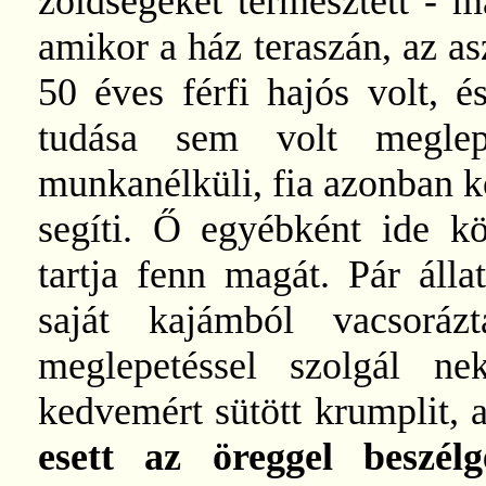
zöldségeket termesztett - m
amikor a ház teraszán, az as
50 éves férfi hajós volt, é
tudása sem volt meglep
munkanélküli, fia azonban kö
segíti. Ő egyébként ide kö
tartja fenn magát. Pár álla
saját kajámból vacsorá
meglepetéssel szolgál n
kedvemért sütött krumplit,
esett az öreggel beszél