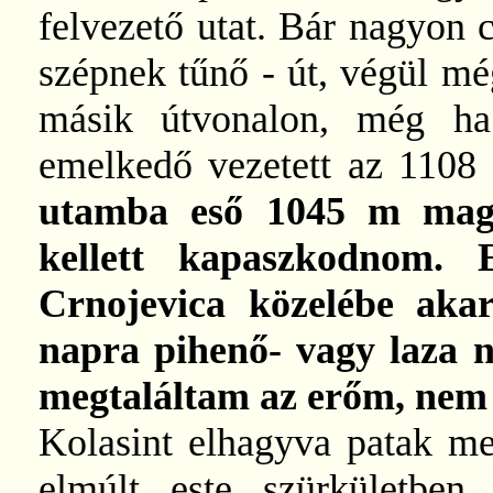
felvezető utat. Bár nagyon c
szépnek tűnő - út, végül m
másik útvonalon, még ha
emelkedő vezetett az 1108
utamba eső 1045 m maga
kellett kapaszkodnom. 
Crnojevica közelébe aka
napra pihenő- vagy laza n
megtaláltam az erőm, nem 
Kolasint elhagyva patak me
elmúlt este szürkületben