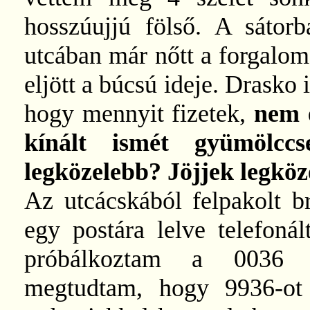
hosszúujjú fölső. A sátorb
utcában már nőtt a forgalom 
eljött a búcsú ideje. Drasko
hogy mennyit fizetek,
nem e
kínált ismét gyümölcc
legközelebb? Jöjjek legköz
Az utcácskából felpakolt b
egy postára lelve telefoná
próbálkoztam a 0036 o
megtudtam, hogy 9936-ot