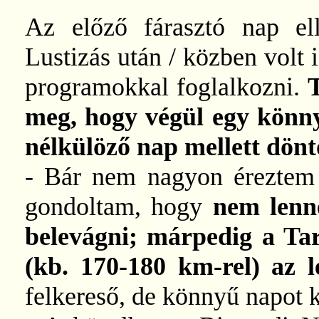
Az előző fárasztó nap el
Lustizás után / közben volt 
programokkal foglalkozni.
meg, hogy végül egy könny
nélkülöző nap mellett dön
- Bár nem nagyon éreztem 
gondoltam, hogy
nem lenn
belevágni; márpedig a Tar
(kb. 170-180 km-rel) az l
felkereső, de könnyű napot k