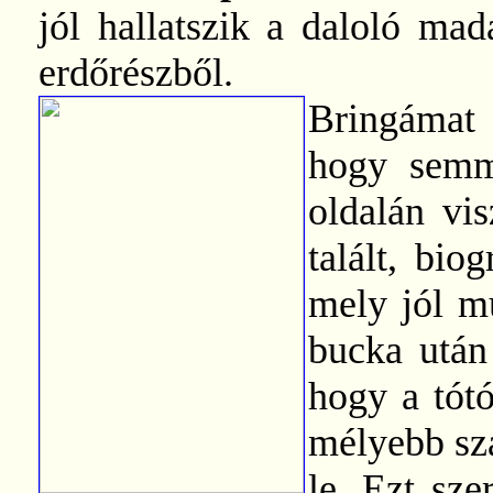
jól hallatszik a daloló mad
erdőrészből.
Bringámat 
hogy semm
oldalán vis
talált, bio
mely jól mu
bucka után
hogy a tót
mélyebb sz
le. Ezt sze