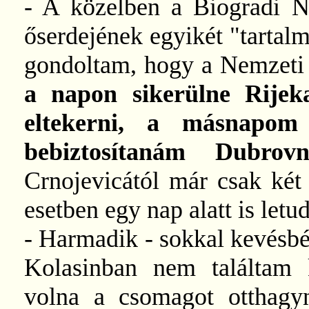
- A közelben a Biogradi 
őserdejének egyikét "tartalm
gondoltam, hogy a Nemzeti
a napon sikerülne Rijeka
eltekerni, a másnapom
bebiztosítanám Dubro
Crnojevicától már csak két
esetben egy nap alatt is letu
- Harmadik - sokkal kevésbé 
Kolasinban nem találtam k
volna a csomagot otthagyn