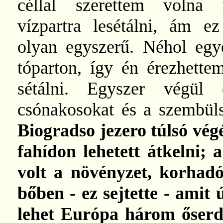
céllal szerettem volna 
vízpartra lesétálni, ám e
olyan egyszerű. Néhol egy
tóparton, így én érezhett
sétálni. Egyszer végül
csónakosokat és a szembül
Biogradso jezero túlsó vég
fahídon lehetett átkelni; 
volt a növényzet, korhadó
bőben - ez sejtette - amit
lehet Európa három őserd