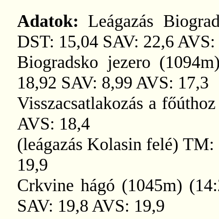
Adatok:
Leágazás Biogra
DST: 15,04 SAV: 22,6 AVS:
Biogradsko jezero (1094m
18,92 SAV: 8,99 AVS: 17,3
Visszacsatlakozás a főútho
AVS: 18,4
(leágazás Kolasin felé) TM
19,9
Crkvine hágó (1045m) (14:
SAV: 19,8 AVS: 19,9