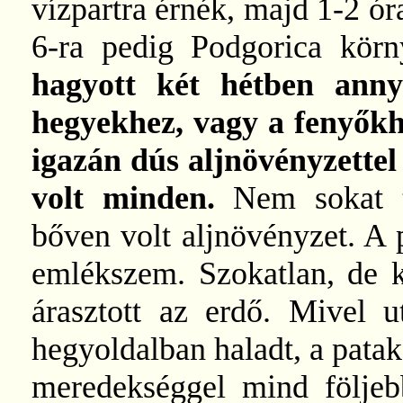
vízpartra érnék, majd 1-2 ór
6-ra pedig Podgorica körn
hagyott két hétben ann
hegyekhez, vagy a fenyőkh
igazán dús aljnövényzettel
volt minden.
Nem sokat t
bőven volt aljnövényzet. A
emlékszem. Szokatlan, de k
árasztott az erdő. Mivel 
hegyoldalban haladt, a patak 
meredekséggel mind följebb