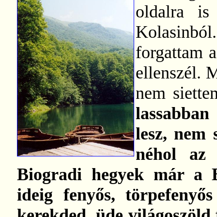
oldalra i
Kolasinból
forgattam a
ellenszél. 
nem siette
lassabban
lesz, nem 
néhol az 
Biogradi hegyek már a B
ideig fenyős, törpefenyős
kerekded, üde világoszöld 