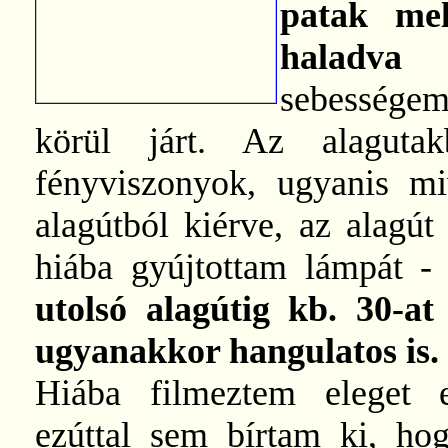
patak mel
haladv
sebessége
körül járt. Az alaguta
fényviszonyok, ugyanis mi
alagútból kiérve, az alagút 
hiába gyújtottam lámpát - 
utolsó alagútig kb. 30-a
ugyanakkor hangulatos is.
Hiába filmeztem eleget 
ezúttal sem bírtam ki, ho