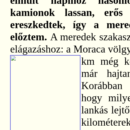
elmúlt napihoz hason
kamionok lassan, erős f
ereszkedtek, így a mer
előztem.
A meredek szakasz
elágazáshoz: a Moraca völg
km még ko
már hajta
Korábban 
hogy mily
lankás lejt
kilométer