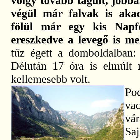
völgy tovább tágult, jobba
végül már falvak is akad
fölül már egy kis Napfén
ereszkedve a levegő is me
tűz égett a domboldalban: 
Délután 17 óra is elmúlt 
kellemesebb volt.
Po
va
vár
Saj