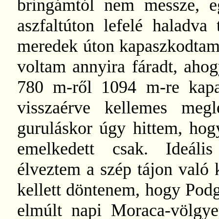
bringámtól nem messze, e
aszfaltúton lefelé haladva
meredek úton kapaszkodtam 
voltam annyira fáradt, ahogy
780 m-ről 1094 m-re kapas
visszaérve kellemes megl
guruláskor úgy hittem, ho
emelkedett csak. Ideális
élveztem a szép tájon való 
kellett döntenem, hogy Podg
elmúlt napi Moraca-völgy