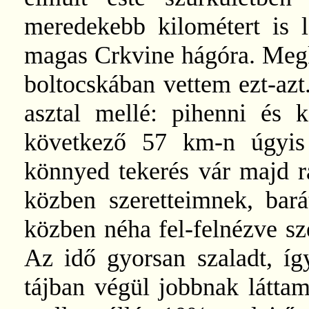
meredekebb kilométert is 
magas Crkvine hágóra. Megkí
boltocskában vettem ezt-azt
asztal mellé: pihenni és k
következő 57 km-n úgyis 
könnyed tekerés vár majd r
közben szeretteimnek, bará
közben néha fel-felnézve szé
Az idő gyorsan szaladt, íg
tájban végül jobbnak láttam