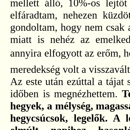
mellett álló, 10%-os lejtőt
elfáradtam, nehezen küzd
gondoltam, hogy nem csak 
miatt is nehéz az emelke
annyira elfogyott az erőm, h
meredekség volt a visszavál
Az este után ezúttal a tájat
időben is megnézhettem.
T
hegyek, a mélység, magass
hegycsúcsok, legelők. A l