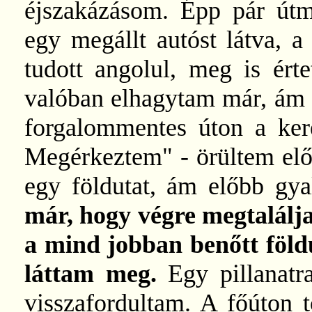
éjszakázásom. Épp pár útme
egy megállt autóst látva, a 
tudott angolul, meg is ért
valóban elhagytam már, ám 
forgalommentes úton a kere
Megérkeztem" - örültem elő
egy földutat, ám előbb gy
már, hogy végre megtalálj
a mind jobban benőtt földú
láttam meg.
Egy pillanat
visszafordultam. A főúton 