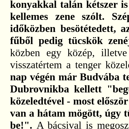
konyakkal talán kétszer is
kellemes zene szólt. Szé
időközben besötétedett, a
fűből pedig tücskök zené
közben egy közép, illetve
visszatértem a tenger köze
nap végén már Budvába ter
Dubrovnikba kellett "beg
közeledtével - most előszö
van a hátam mögött, úgy t
be!".
A bácsival is megosz