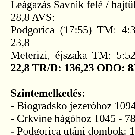
Leágazás Savnik felé / haj
28,8 AVS:
Podgorica (17:55) TM: 4:
23,8
Meterizi, éjszaka TM: 5:
22,8 TR/D: 136,23 ODO: 8
Szintemelkedés:
- Biogradsko jezeróhoz 109
- Crkvine hágóhoz 1045 - 7
- Podgorica utáni dombok: 