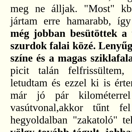
meg ne álljak. "Most" kb
jártam erre hamarabb, í
még jobban besütöttek a 
szurdok falai közé. Lenyűg
színe és a magas sziklafal
picit talán felfrissültem
letudtam és ezzel ki is ér
már jó pár kilométerre
vasútvonal,akkor tűnt f
hegyoldalban "zakatoló" t