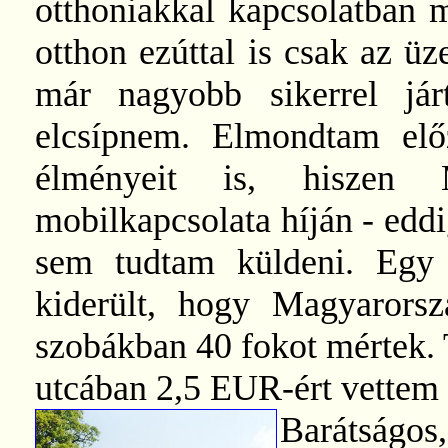
otthoniakkal kapcsolatban m
otthon ezúttal is csak az ü
már nagyobb sikerrel járt
elcsípnem. Elmondtam el
élményeit is, hiszen
mobilkapcsolata híján - edd
sem tudtam küldeni. Egy
kiderült, hogy Magyarors
szobákban 40 fokot mértek. 
utcában 2,5 EUR-ért vettem
Barátságo