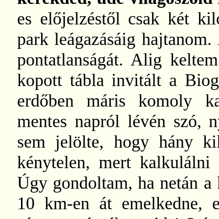
es előjelzéstől csak két ki
park leágazásáig hajtanom. 
pontatlanságát. Alig kelte
kopott tábla invitált a Bi
erdőben máris komoly kap
mentes napról lévén szó, n
sem jelölte, hogy hány ki
kénytelen, mert kalkulálni
Úgy gondoltam, ha netán a k
10 km-en át emelkedne, eg