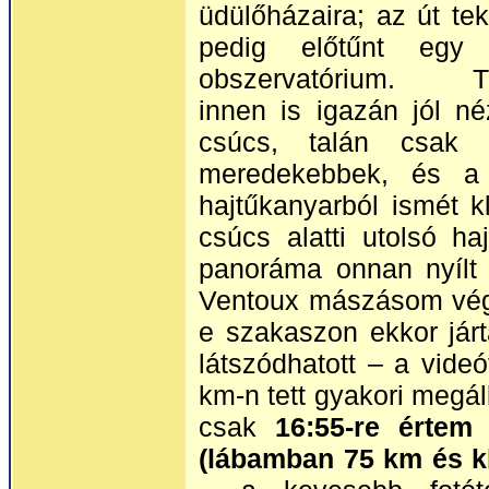
üdülőházaira; az út te
pedig előtűnt egy
obszervatórium. Tu
innen is igazán jól n
csúcs, talán csak a
meredekebbek, és a
hajtűkanyarból ismét k
csúcs alatti utolsó ha
panoráma onnan nyílt 
Ventoux mászásom vége
e szakaszon ekkor járt
látszódhatott – a vide
km-n tett gyakori megál
csak
16:55-re értem
(lábamban 75 km és k