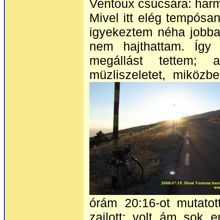
Ventoux csúcsára: har
Mivel itt elég tempósa
igyekeztem néha jobba
nem hajthattam. Így 
megállást tettem; 
müzliszeletet, miközbe
órám 20:16-ot mutatot
zajlott; volt ám sok 