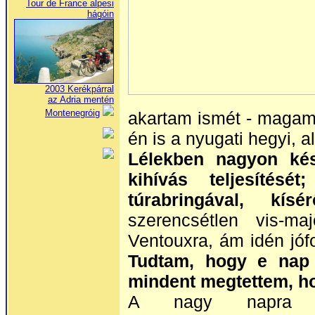
Tour de France alpesi
hágóin
2003 Kerékpárral
az Adria mentén
Montenegróig
akartam ismét - magamn
én is a nyugati hegyi, 
Lélekben nagyon ké
kihívás teljesítés
túrabringával, kí
szerencsétlen vis-m
Ventouxra, ám idén jóf
Tudtam, hogy e nap 
mindent megtettem, ho
A nagy napra k