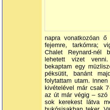
napra vonatkozóan ő i
fejemre, tarkómra; v
Chalet Reynard-nél b
lehetett vizet venn
bekaptam egy müzlisze
péksütit, banánt maj
folytattam utam. Inne
kivételével már csak 
az út már végig – szó s
sok kerekest látva me
bukósisakban teker. V