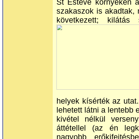
St Esteve környékén a
szakaszok is akadtak, m
következett; kilát
helyek kísérték az utat.
lehetett látni a lentebb
kivétel nélkül versen
áttétellel (az én le
nagyobb erőkifejtésb