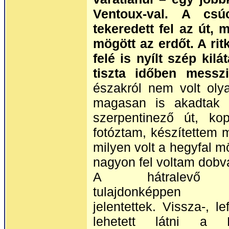
Ventoux-val. A csú
tekeredett fel az út,
mögött az erdőt. A ri
felé is nyílt szép kil
tiszta időben messz
északról nem volt oly
magasan is akadtak e
szerpentinező út, ko
fotóztam, készítettem m
milyen volt a hegyfal m
nagyon fel voltam dobv
A hátralevő ki
tulajdonképpen p
jelentettek. Vissza-, l
lehetett látni a 