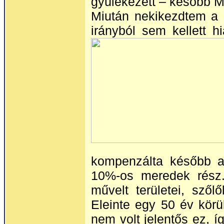
gyülekezett – később Ma
Miután nekikezdtem a 
irányból sem kellett h
kompenzálta később a
10%-os meredek rész.
művelt területei, szől
Eleinte egy 50 év körül
nem volt jelentős ez, 