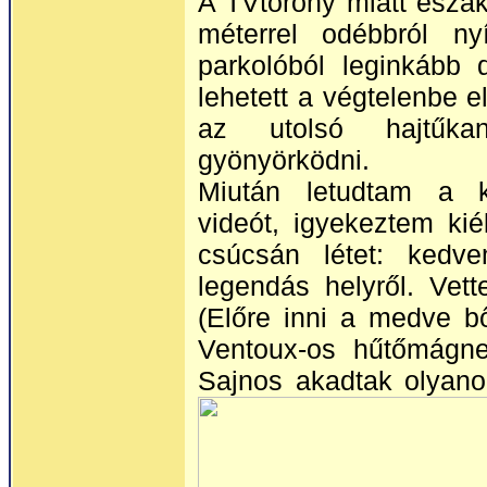
A TVtorony miatt észa
méterrel odébbról ny
parkolóból leginkább 
lehetett a végtelenbe el
az utolsó hajtűkany
gyönyörködni.
Miután letudtam a kö
videót, igyekeztem ki
csúcsán létet: kedve
legendás helyről. Vett
(Előre inni a medve b
Ventoux-os hűtőmágnes
Sajnos akadtak olyano