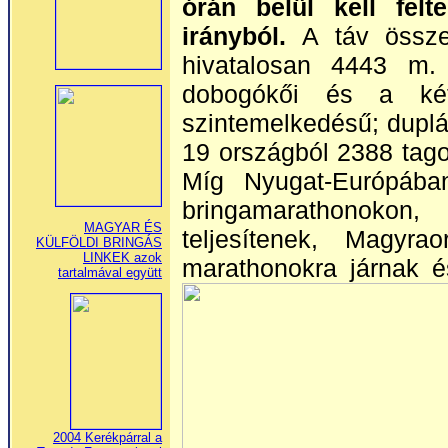
órán belül kell fel
irányból.
A táv össz
hivatalosan 4443 m
dobogókői és a ké
szintemelkedésű; duplá
19 országból 2388 tago
Míg Nyugat-Európába
bringamarathonokon,
MAGYAR ÉS
teljesítenek, Magyr
KÜLFÖLDI BRINGÁS
LINKEK azok
marathonokra járnak 
tartalmával együtt
2004 Kerékpárral a