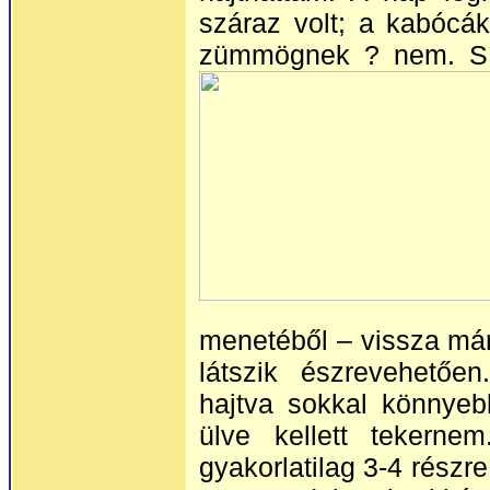
száraz volt; a kabócák
zümmögnek ? nem. Síp
menetéből – vissza már
látszik észrevehetőe
hajtva sokkal könnyeb
ülve kellett tekerne
gyakorlatilag 3-4 részr