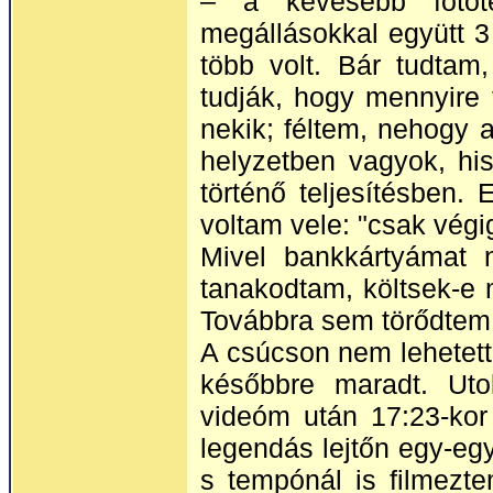
– a kevesebb fotót
megállásokkal együtt 3 
több volt. Bár tudtam
tudják, hogy mennyire
nekik; féltem, nehogy 
helyzetben vagyok, hi
történő teljesítésben.
voltam vele: "csak végi
Mivel bankkártyámat
tanakodtam, költsek-e 
Továbbra sem törődtem
A csúcson nem lehetett 
későbbre maradt. Utol
videóm után 17:23-kor
legendás lejtőn egy-e
s tempónál is filmezt