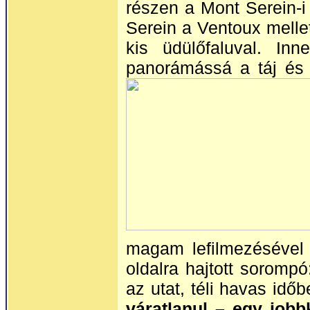
részen a Mont Serein-i
Serein a Ventoux mellet
kis üdülőfaluval. In
panorámássá a táj és
magam lefilmezésével 
oldalra hajtott soromp
az utat, téli havas idő
váratlanul – egy job