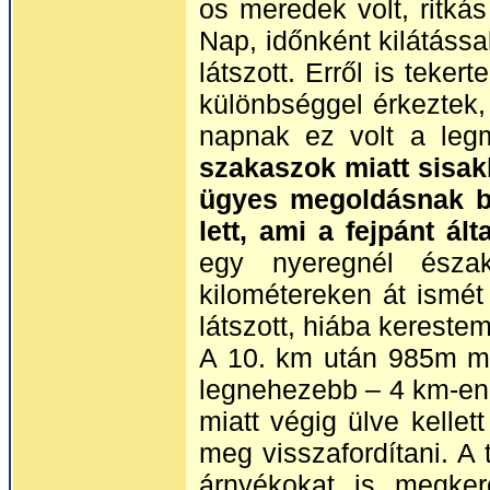
os meredek volt, ritká
Nap, időnként kilátáss
látszott. Erről is teke
különbséggel érkeztek,
napnak ez volt a leg
szakaszok miatt sisak
ügyes megoldásnak bi
lett, ami a fejpánt ál
egy nyeregnél észak
kilométereken át ismé
látszott, hiába kerestem
A 10. km után 985m ma
legnehezebb – 4 km-en
miatt végig ülve kelle
meg visszafordítani. A
árnyékokat is megker