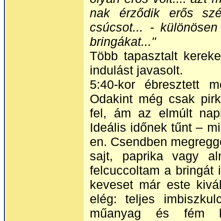
nak érződik erős szé
csúcsot... - különöse
bringákat..."
Több tapasztalt kereke
indulást javasolt.
5:40-kor ébresztett m
Odakint még csak pir
fel, ám az elmúlt napi
Ideális időnek tűnt – m
en. Csendben megreggel
sajt, paprika vagy 
felcuccoltam a bringát 
keveset már este kivá
elég: teljes imbiszkul
műanyag és fém ker