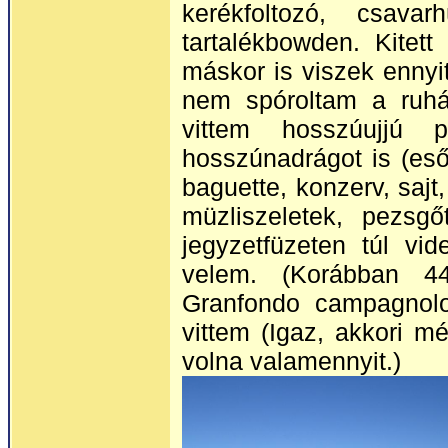
kerékfoltozó, csav
tartalékbowden. Kitett
máskor is viszek ennyi
nem spóroltam a ruház
vittem hosszúujjú 
hosszúnadrágot is (es
baguette, konzerv, saj
müzliszeletek, pezsgő
jegyzetfüzeten túl vi
velem. (Korábban 4
Granfondo campagnol
vittem (Igaz, akkori mé
volna valamennyit.)