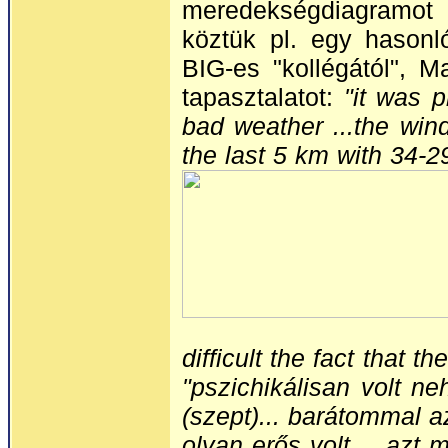
meredekségdiagramot
köztük pl. egy hasonló
BIG-es "kollégától", M
tapasztalatot:
"it was p
bad weather ...the wind
the last 5 km with 34-
difficult the fact that th
"pszichikálisan volt ne
(szept)... barátommal a
olyan erős volt.... az