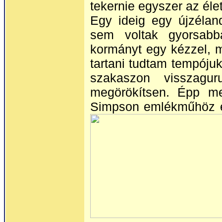
tekernie egyszer az éle
Egy ideig egy újzélan
sem voltak gyorsab
kormányt egy kézzel, m
tartani tudtam tempóju
szakaszon visszagu
megörökítsen. Épp me
Simpson emlékműhöz ért