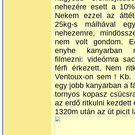
nehezére esett a 10%
Nekem ezzel az áttét
25kg-s málhával egy
nehezemre, mindössz
nem volt gondom. Eg
enyhe kanyarban m
filmezni: videómra sa
férfi érkezett. Nem r
Ventoux-on sem ! Kb. 
egy jobb kanyarban a fá
tornyos kopasz csúcsra
az erdő ritkulni kezdett
1320m után az út picit 