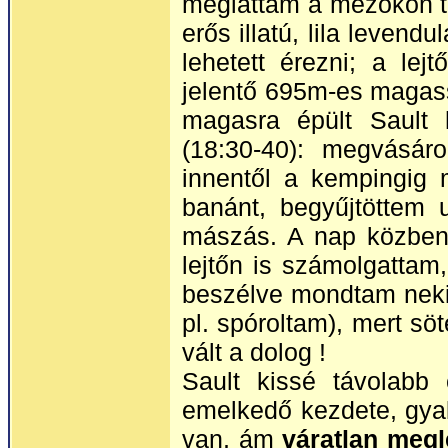
megláttam a mezőkön tú
erős illatú, lila levend
lehetett érezni; a le
jelentő 695m-es magas
magasra épült Sault 
(18:30-40): megvásár
innentől a kempingig 
banánt, begyűjtöttem 
mászás. A nap közbeni
lejtőn is számolgattam
beszélve mondtam neki
pl. spóroltam), mert s
vált a dolog !
Sault kissé távolabb
emelkedő kezdete, gyak
van, ám
váratlan megl