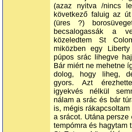
(azaz nyitva /nincs l
következő faluig az ú
(üres ?) borosüvege
becsalogassák a ve
közeledtem St Colom
miközben egy Libert
púpos srác lihegve hajt
Bár miért ne mehetne íg
dolog, hogy liheg, 
gyors. Azt érezhett
igyekvés nélkül sem
nálam a srác és bár túr
is, mégis rákapcsoltam 
a srácot. Utána persze 
tempómra és hagytam to