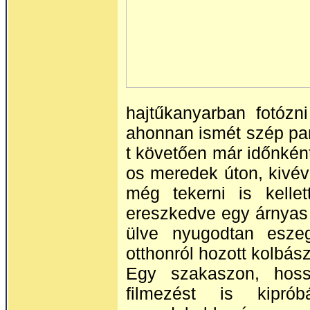
hajtűkanyarban fotózn
ahonnan ismét szép pan
t követően már időnként
os meredek úton, kivév
még tekerni is kelle
ereszkedve egy árnyas 
ülve nyugodtan eszeg
otthonról hozott kolbás
Egy szakaszon, hos
filmezést is kipró