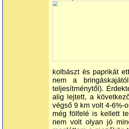
kolbászt és paprikát et
nem a bringáskajátó
teljesítménytől). Érdekt
alig lejtett, a követk
végső 9 km volt 4-6%-os,
még fölfelé is kellett 
nem volt olyan jó min