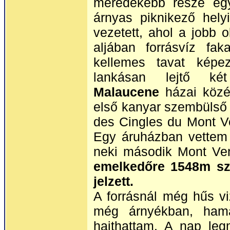
meredekebb része egy
árnyas piknikező hely
vezetett, ahol a jobb o
aljában forrásvíz fak
kellemes tavat képe
lankásan lejtő ké
Malaucene
házai közé
első kanyar szembülső 
des Cingles du Mont Ve
Egy áruházban vettem 
neki második Mont Ve
emelkedőre 1548m sz
jelzett.
A forrásnál még hűs vi
még árnyékban, hama
hajthattam. A nap leg