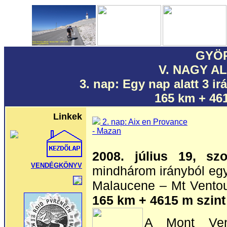
GYÖ
V. NAGY A
3. nap: Egy nap alatt 3 i
165 km + 46
Linkek
2. nap: Aix en Provance
- Mazan
2008. július 19, sz
VENDÉGKÖNYV
mindhárom irányból eg
Malaucene – Mt Ventou
165 km + 4615 m szint
A Mont Ven