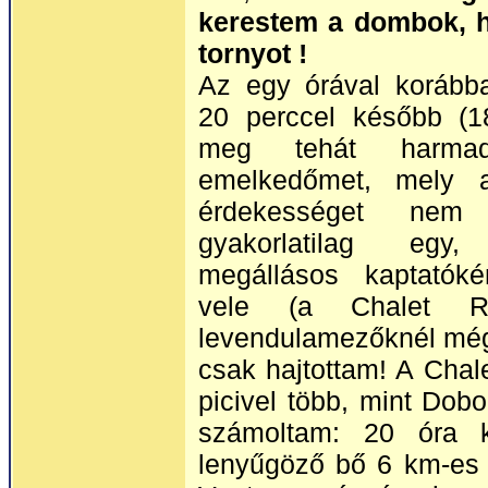
kerestem a dombok, he
tornyot !
Az egy órával korábba
20 perccel később (1
meg tehát harmad
emelkedőmet, mely a
érdekességet nem 
gyakorlatilag eg
megállásos kaptatók
vele (a Chalet Re
levendulamezőknél még
csak hajtottam! A Cha
picivel több, mint Dob
számoltam: 20 óra 
lenyűgöző bő 6 km-es 