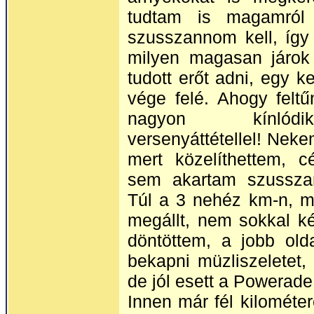
tudtam is magamról 
szusszannom kell, íg
milyen magasan járok
tudott erőt adni, egy k
vége felé. Ahogy feltű
nagyon kínlód
versenyáttétellel! Nekem
mert közelíthettem, cé
sem akartam szusszan
Túl a 3 nehéz km-n, mi
megállt, nem sokkal k
döntöttem, a jobb olda
bekapni müzliszeletet,
de jól esett a Powerade
Innen már fél kilométe