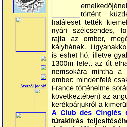
emelkedőjének
történt
küz
haláleset tették kiem
nyári szélcsendes, f
rajta az ember, megér
kályhának. Ugyanakko
is eshet hó, illetve gya
1300m felett az út elh
nemsokára mintha a 
ember: mindenfelé csa
France történelme sorá
Szerzői jogok!
következtében) az ango
kerékpárjukról a kimerül
A Club des Cinglés
túrakiírás teljesítés