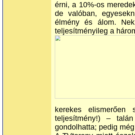
érni, a 10%-os meredek
de valóban, egyesekne
élmény és álom. Nek
teljesítményileg a háro
kerekes elismerően 
teljesítmény!) – talá
gondolhatta; pedig még