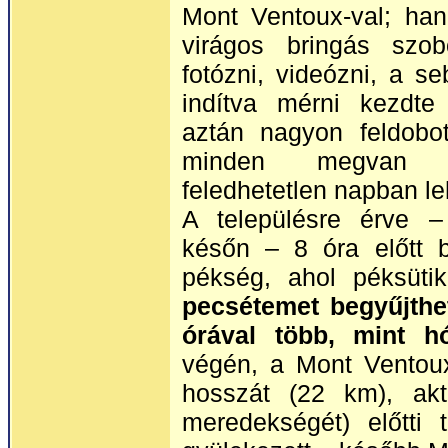
Mont Ventoux-val; ha
virágos bringás szob
fotózni, videózni, a s
indítva mérni kezdte
aztán nagyon feldobot
minden megvan 
feledhetetlen napban l
A településre érve 
későn – 8 óra előtt 
pékség, ahol péksütik
pecsétemet begyűjthet
órával több, mint 
végén, a Mont Ventoux
hosszát (22 km), ak
meredekségét) előtti 