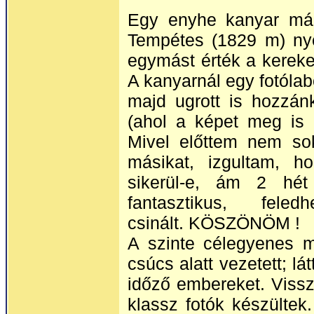
Egy enyhe kanyar már
Tempétes (1829 m) nye
egymást érték a kereke
A kanyarnál egy fotólabo
majd ugrott is hozzán
(ahol a képet meg is le
Mivel előttem nem sok
másikat, izgultam, h
sikerül-e, ám 2 hét 
fantasztikus, feledh
csinált. KÖSZÖNÖM !
A szinte célegyenes m
csúcs alatt vezetett; lá
időző embereket. Viss
klassz fotók készültek