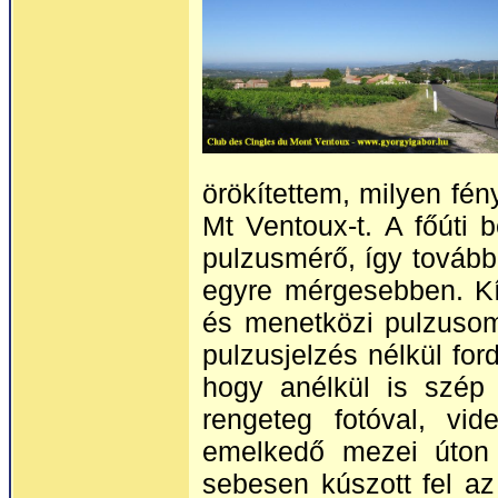
örökítettem, milyen fé
Mt Ventoux-t. A főúti
pulzusmérő, így tovább
egyre mérgesebben. Kív
és menetközi pulzusom
pulzusjelzés nélkül for
hogy anélkül is szép
rengeteg fotóval, vi
emelkedő mezei úton
sebesen kúszott fel a