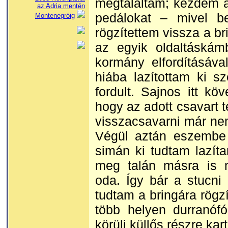
megtaláltam; kezdem a 
az Adria mentén
pedálokat – mivel b
Montenegróig
rögzítettem vissza a b
az egyik oldaltáskám
kormány elfordításáva
hiába lazítottam ki s
fordult. Sajnos itt kö
hogy az adott csavart t
visszacsavarni már nem
Végül aztán eszembe j
simán ki tudtam lazíta
meg talán másra is m
oda. Így bár a stucni 
tudtam a bringára rögzí
több helyen durranófó
körüli küllős részre kar