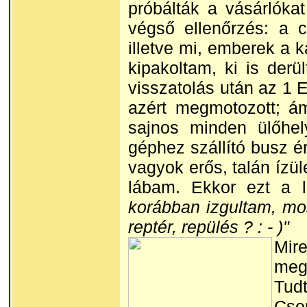
próbálták a vásárlókat
végső ellenőrzés: a 
illetve mi, emberek a 
kipakoltam, ki is der
visszatolás után az 1 
azért megmotozott; á
sajnos minden ülőhely
géphez szállító busz é
vagyok erős, talán ízüle
lábam. Ekkor ezt a 
korábban izgultam, mo
reptér, repülés ? : - )"
Mire
meg
Tud
Cse