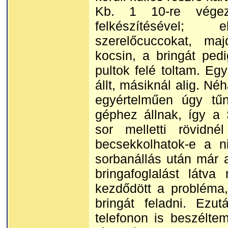
Kb. 1 10-re vége
felkészítésével;
szerelőcuccokat, ma
kocsin, a bringát pedig
pultok felé toltam. Eg
állt, másiknál alig. Né
egyértelműen úgy tűn
géphez állnak, így a
sor melletti rövidn
becsekkolhatok-e a ni
sorbanállás után már a
bringafoglalást látv
kezdődött a probléma
bringát feladni. Ezu
telefonon is beszélte