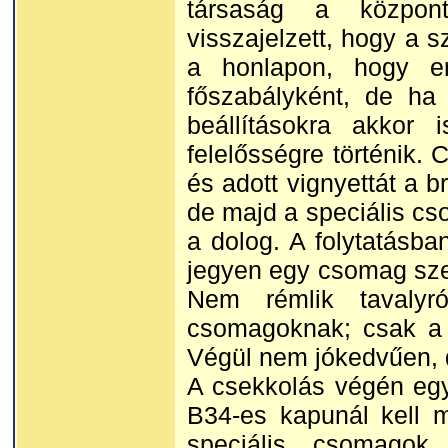
társaság a központi
visszajelzett, hogy a 
a honlapon, hogy er
főszabályként, de ha
beállításokra akkor 
felelősségre történik.
és adott vignyettát a b
de majd a speciális cs
a dolog. A folytatásba
jegyen egy csomag szer
Nem rémlik tavalyró
csomagoknak; csak a 
Végül nem jókedvűen, 
A csekkolás végén egy
B34-es kapunál kell m
speciális csomagok 