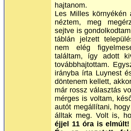
hajtanom.
Les Milles környékén 
néztem, meg megérzé
sejtve is gondolkodtam
táblán jelzett települ
nem elég figyelme
találtam, így adott ki
továbbhajtottam. Egys
irányba írta Luynest é
döntenem kellett, akkor
már rossz választás vo
mérges is voltam, késő 
autót megállítani, hog
álltak meg. Volt is,
éjjel 11 óra is elmúlt