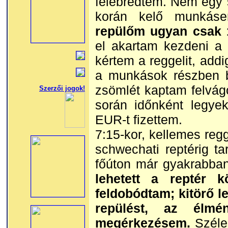
felébredtem. Nem egy s
korán kelő munkásem
repülőm ugyan csak 1
el akartam kezdeni a b
kértem a reggelit, add
a munkások részben be
zsömlét kaptam felvágo
Szerzői jogok!
során időnként legyek
EUR-t fizettem.
7:15-kor, kellemes reg
schwechati reptérig t
főúton már gyakrabban
lehetett a reptér k
feldobódtam; kitörő l
repülést, az élmé
megérkezésem.
Széle