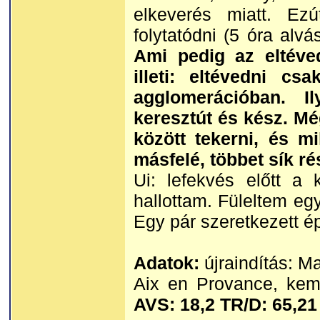
elkeverés miatt. Ez
folytatódni (5 óra alv
Ami pedig az eltéved
illeti: eltévedni cs
agglomerációban. I
keresztút és kész. Mé
között tekerni, és m
másfelé, többet sík r
Ui: lefekvés előtt a 
hallottam. Füleltem eg
Egy pár szeretkezett é
Adatok:
újraindítás: Ma
Aix en Provance, ke
AVS: 18,2 TR/D: 65,21