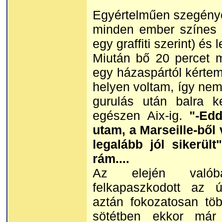
Egyértelműen szegényes
minden ember színes b
egy graffiti szerint) és
Miután bő 20 percet m
egy házaspártól kértem 
helyen voltam, így nem
gurulás után balra k
egészen Aix-ig.
"-Edd
utam, a Marseille-ből 
legalább jól sikerü
rám....
Az elején valóba
felkapaszkodott az 
aztán fokozatosan töb
sötétben ekkor már 