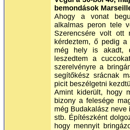
bemondások Marseille-t
Ahogy a vonat beguru
alkalmas peron tele v
Szerencsére volt ott
kérdeztem, ő pedig a k
még hely is akadt, 
leszedtem a cuccoka
szerelvényre a bringá
segítőkész srácnak má
picit beszélgetni kezd
Amint kiderült, hogy
bizony a felesége magy
még Budakalász neve is
stb. Építészként dolgo
hogy mennyit bringázo