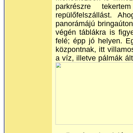
parkrészre tekert
repülőfelszállást. A
panorámájú bringaúton,
végén táblákra is figy
felé; épp jó helyen. E
központnak, itt villamo
a víz, illetve pálmák ál