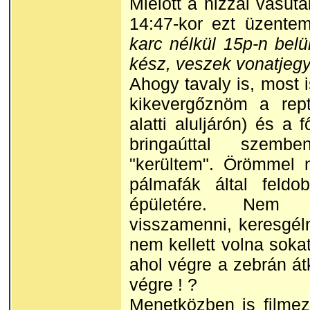
Mielőtt a nizzai vasút
14:47-kor ezt üzente
karc nélkül 15p-n belü
kész, veszek vonatjegy
Ahogy tavaly is, most i
kikevergőznöm a rept
alatti aluljárón) és a f
bringaúttal szemb
"kerültem". Örömmel 
pálmafák által feldo
épületére. Nem 
visszamenni, keresgéln
nem kellett volna sokat
ahol végre a zebrán át
végre ! ?
Menetközben is filme