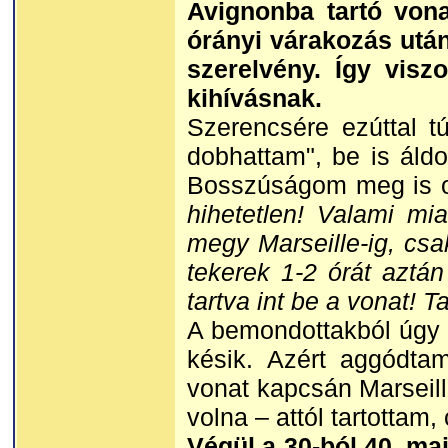
Avignonba tartó vona
órányi várakozás utá
szerelvény. Így vis
kihívásnak.
Szerencsére ezúttal t
dobhattam", be is áld
Bosszúságom meg is o
hihetetlen! Valami mi
megy Marseille-ig, cs
tekerek 1-2 órát az
tartva int be a vonat! Ta
A bemondottakból úgy tű
késik. Azért aggódtam
vonat kapcsán Marseill
volna – attól tartottam
Végül a 30-ból 40, maj