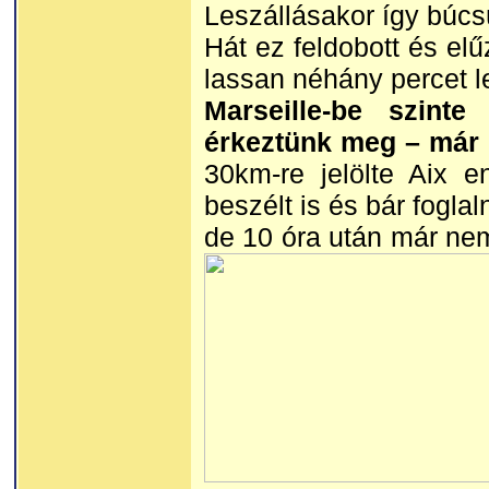
Leszállásakor így búcsú
Hát ez feldobott és el
lassan néhány percet l
Marseille-be szint
érkeztünk meg – már 
30km-re jelölte Aix 
beszélt is és bár foglal
de 10 óra után már nem