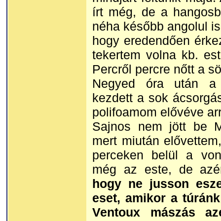
írt még, de a hangosb
néha később angolul is, 
hogy eredendően érkeze
tekertem volna kb. es
Percről percre nőtt a s
Negyed óra után a 
kezdett a sok ácsorgás
polifoamom elővéve arr
Sajnos nem jött be M
mert miután elővettem
perceken belül a von
még az este, de az
hogy ne jusson esz
eset, amikor a túránk
Ventoux mászás azé