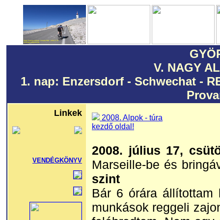
GYÖ
V. NAGY A
1. nap: Enzersdorf - Schwechat - R
Prova
Linkek
2008. Alpok - túra
kezdő oldal!
2008. július 17, csüt
VENDÉGKÖNYV
Marseille-be és bring
szint
Bár 6 órára állítottam
munkások reggeli zajo