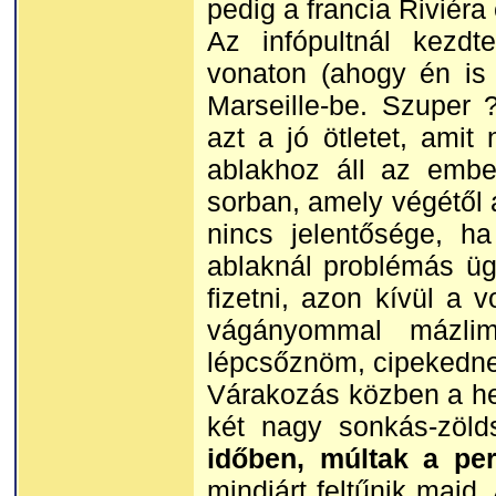
pedig a francia Riviéra 
Az infópultnál kezdt
vonaton (ahogy én is 
Marseille-be. Szuper 
azt a jó ötletet, ami
ablakhoz áll az ember
sorban, amely végétől 
nincs jelentősége, h
ablaknál problémás ügy
fizetni, azon kívül a 
vágányommal mázlim
lépcsőznöm, cipekedne
Várakozás közben a he
két nagy sonkás-zöld
időben, múltak a per
mindjárt feltűnik majd.