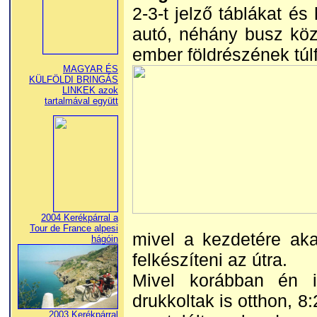
2-3-t jelző táblákat és
autó, néhány busz köz
ember földrészének túlf
MAGYAR ÉS
KÜLFÖLDI BRINGÁS
LINKEK azok
tartalmával együtt
2004 Kerékpárral a
Tour de France alpesi
mivel a kezdetére aka
hágóin
felkészíteni az útra.
Mivel korábban én i
drukkoltak is otthon, 
2003 Kerékpárral