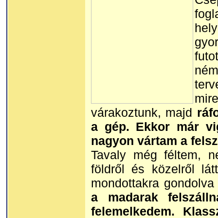
fog
hel
gyo
fut
ném
ter
mir
várakoztunk, majd
ráf
a gép. Ekkor már vi
nagyon vártam a felszá
Tavaly még féltem, n
földről és közelről lá
mondottakra gondolv
a madarak felszálln
felemelkedem. Klass