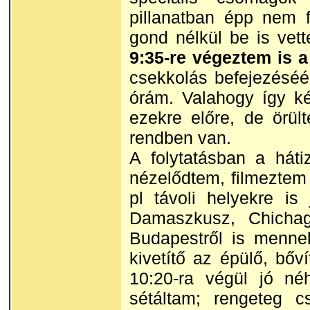
pillanatban épp nem f
gond nélkül be is vet
9:35-re végeztem is 
csekkolás befejezéséé
órám. Valahogy így ké
ezekre előre, de örü
rendben van.
A folytatásban a hát
nézelődtem, filmeztem
pl távoli helyekre is 
Damaszkusz, Chichagó
Budapestről is mennek
kivetítő az épülő, bőví
10:20-ra végül jó n
sétáltam; rengeteg cs