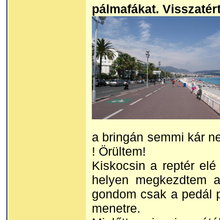
pálmafákat. Visszatér
a bringán semmi kár n
! Örültem!
Kiskocsin a reptér elé
helyen megkezdtem az 
gondom csak a pedál pon
menetre.