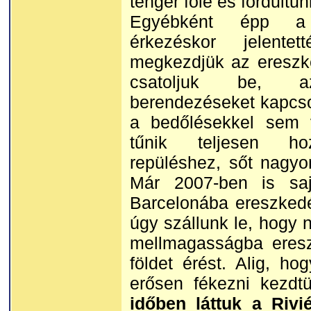
tenger fölé és fordultun
Egyébként épp a 
érkezéskor jelent
megkezdjük az ereszk
csatoljuk be, a
berendezéseket kapcsol
a bedőlésekkel sem 
tűnik teljesen h
repüléshez, sőt nagy
Már 2007-ben is saj
Barcelonába ereszkedé
úgy szállunk le, hogy n
mellmagasságba ereszt
földet érést. Alig, ho
erősen fékezni kezdt
időben láttuk a Rivié