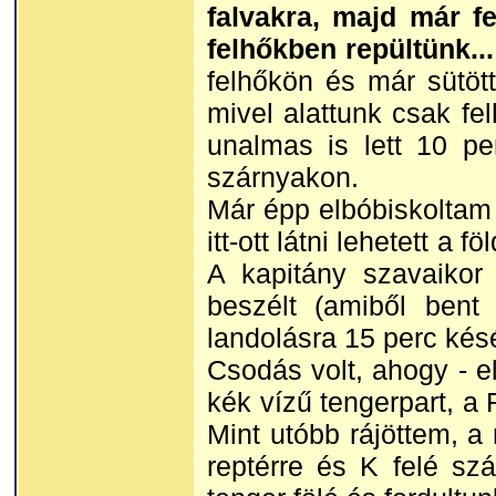
falvakra, majd már f
felhőkben repültünk..
felhőkön és már sütött
mivel alattunk csak fel
unalmas is lett 10 pe
szárnyakon.
Már épp elbóbiskoltam 
itt-ott látni lehetett a 
A kapitány szavaikor 
beszélt (amiből bent
landolásra 15 perc kés
Csodás volt, ahogy - e
kék vízű tengerpart, a R
Mint utóbb rájöttem, a 
reptérre és K felé sz