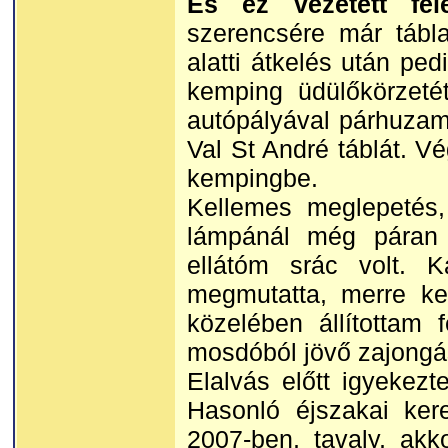
És ez vezetett fe
szerencsére már tábla
alatti átkelés után ped
kemping üdülőkörzeté
autópályával párhuzam
Val St André táblát. Vé
kempingbe.
Kellemes meglepetés, 
lámpánál még páran b
ellátóm srác volt. K
megmutatta, merre ke
közelében állítottam
mosdóból jövő zajongá
Elalvás előtt igyekezt
Hasonló éjszakai ker
2007-ben, tavaly, akk